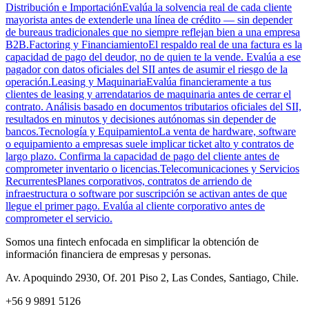
Distribución e Importación
Evalúa la solvencia real de cada cliente
mayorista antes de extenderle una línea de crédito — sin depender
de bureaus tradicionales que no siempre reflejan bien a una empresa
B2B.
Factoring y Financiamiento
El respaldo real de una factura es la
capacidad de pago del deudor, no de quien te la vende. Evalúa a ese
pagador con datos oficiales del SII antes de asumir el riesgo de la
operación.
Leasing y Maquinaria
Evalúa financieramente a tus
clientes de leasing y arrendatarios de maquinaria antes de cerrar el
contrato. Análisis basado en documentos tributarios oficiales del SII,
resultados en minutos y decisiones autónomas sin depender de
bancos.
Tecnología y Equipamiento
La venta de hardware, software
o equipamiento a empresas suele implicar ticket alto y contratos de
largo plazo. Confirma la capacidad de pago del cliente antes de
comprometer inventario o licencias.
Telecomunicaciones y Servicios
Recurrentes
Planes corporativos, contratos de arriendo de
infraestructura o software por suscripción se activan antes de que
llegue el primer pago. Evalúa al cliente corporativo antes de
comprometer el servicio.
Somos una fintech enfocada en simplificar la obtención de
información financiera de empresas y personas.
Av. Apoquindo 2930, Of. 201 Piso 2, Las Condes, Santiago, Chile.
+56 9 9891 5126